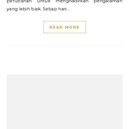
perubahan untuk menghadirkan pengalaman
yang lebih baik. Setiap hari…
READ MORE