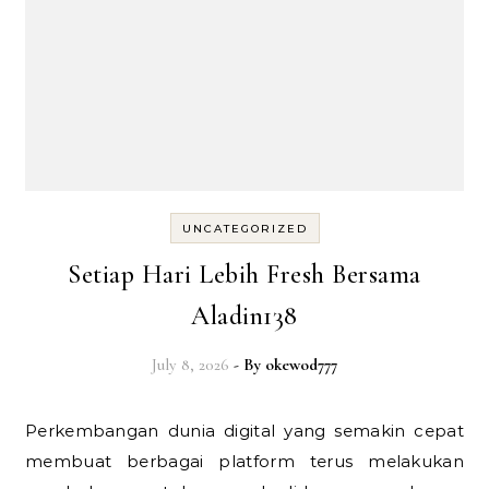
UNCATEGORIZED
Setiap Hari Lebih Fresh Bersama
Aladin138
July 8, 2026
- By
okewod777
Perkembangan dunia digital yang semakin cepat
membuat berbagai platform terus melakukan