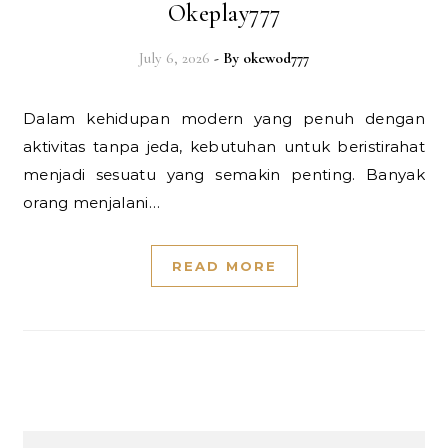
Okeplay777
July 6, 2026
- By
okewod777
Dalam kehidupan modern yang penuh dengan
aktivitas tanpa jeda, kebutuhan untuk beristirahat
menjadi sesuatu yang semakin penting. Banyak
orang menjalani…
READ MORE