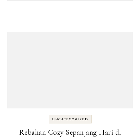
UNCATEGORIZED
Rebahan Cozy Sepanjang Hari di