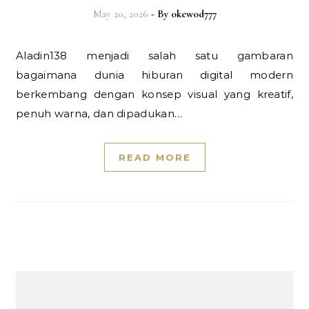
May 20, 2026
- By
okewod777
Aladin138 menjadi salah satu gambaran
bagaimana dunia hiburan digital modern
berkembang dengan konsep visual yang kreatif,
penuh warna, dan dipadukan…
READ MORE