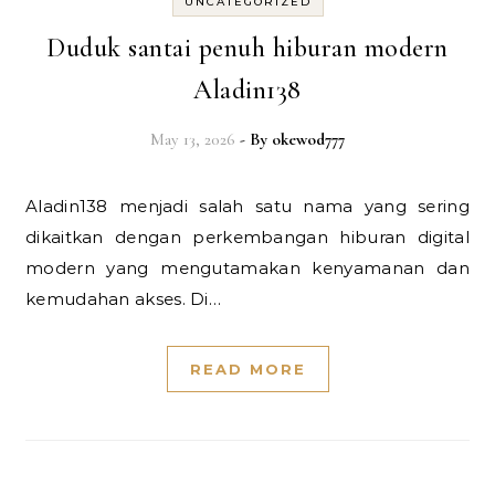
UNCATEGORIZED
Duduk santai penuh hiburan modern
Aladin138
May 13, 2026
- By
okewod777
Aladin138 menjadi salah satu nama yang sering
dikaitkan dengan perkembangan hiburan digital
modern yang mengutamakan kenyamanan dan
kemudahan akses. Di…
READ MORE