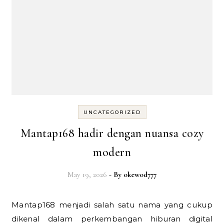
UNCATEGORIZED
Mantap168 hadir dengan nuansa cozy
modern
May 19, 2026
- By
okewod777
Mantap168 menjadi salah satu nama yang cukup
dikenal dalam perkembangan hiburan digital