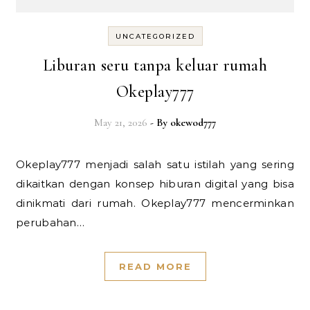
UNCATEGORIZED
Liburan seru tanpa keluar rumah
Okeplay777
May 21, 2026
- By
okewod777
Okeplay777 menjadi salah satu istilah yang sering
dikaitkan dengan konsep hiburan digital yang bisa
dinikmati dari rumah. Okeplay777 mencerminkan
perubahan…
READ MORE