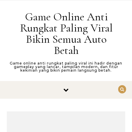
Skip to content
Game Online Anti
Rungkat Paling Viral
Bikin Semua Auto
Betah
Game online anti rungkat paling viral ini hadir dengan
gameplay yang lancar, tampilan modern, dan fitur
kekinian yang bikin pemain langsung betah.