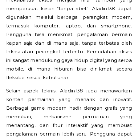
memperkuat kesan “tanpa ribet”. Aladin138 dapat
digunakan melalui berbagai perangkat modern,
termasuk komputer, laptop, dan smartphone.
Pengguna bisa menikmati pengalaman bermain
kapan saja dan di mana saja, tanpa terbatas oleh
lokasi atau perangkat tertentu. Kemudahan akses
ini sangat mendukung gaya hidup digital yang serba
mobile, di mana hiburan bisa dinikmati secara
fleksibel sesuai kebutuhan.
Selain aspek teknis, Aladin138 juga menawarkan
konten permainan yang menarik dan inovatif.
Berbagai game modern hadir dengan grafis yang
memukau, mekanisme permainan yang
menantang, dan fitur interaktif yang membuat
pengalaman bermain lebih seru. Pengguna dapat