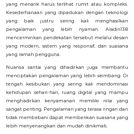
yang menarik harus terlihat rumit atau kompleks.
Kesederhanaan yang dipadukan dengan teknologi
yang baik justru sering kali menghasilkan
pengalaman yang lebih nyaman. Aladin138
mencerminkan pendekatan tersebut melalui desain
yang modern, sistem yang responsif, dan suasana
yang ramah pengguna.
Nuansa santai yang dihadirkan juga membantu
menciptakan pengalaman yang lebih seimbang. Di
tengah kesibukan yang sering kali mendominasi
kehidupan sehari-hari, ruang digital yang mampu
menghadirkan kenyamanan memiliki nilai yang
sangat penting. Pengalaman yang terasa ringan dan
tidak membebani dapat memberikan suasana yang
lebih menyenangkan dan mudah dinikmati.