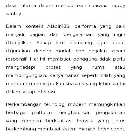
dasar utama dalam menciptakan suasana happy
santuy.
Dalam konteks Aladin138, performa yang baik
menjadi bagian dari pengalaman yang ingin
ditonjolkan. Setiap fitur dirancang agar dapat
digunakan dengan mudah dan berjalan secara
responsif. Hal ini membuat pengguna tidak perlu
menghadapi proses yang rumit atau
membingungkan. Kenyamanan seperti inilah yang
membantu menciptakan suasana yang lebih santai
dalam setiap interaksi.
Perkembangan teknologi modern memungkinkan
berbagai platform menghadirkan pengalaman
yang semakin berkualitas. Inovasi yang terus
berkembang membuat sistem menjadi lebih cepat,