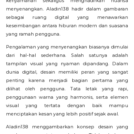
kenyamanan sekaligus menghadirkan nuansa
menyenangkan. Aladin138 hadir dalam gambaran
sebagai ruang digital yang menawarkan
keseimbangan antara hiburan modern dan suasana
yang ramah pengguna.
Pengalaman yang menyenangkan biasanya dimulai
dari hal-hal sederhana. Salah satunya adalah
tampilan visual yang nyaman dipandang. Dalam
dunia digital, desain memiliki peran yang sangat
penting karena menjadi bagian pertama yang
dilihat oleh pengguna. Tata letak yang rapi,
penggunaan warna yang harmonis, serta elemen
visual yang tertata dengan baik mampu
menciptakan kesan yang lebih positif sejak awal.
Aladin138 menggambarkan konsep desain yang