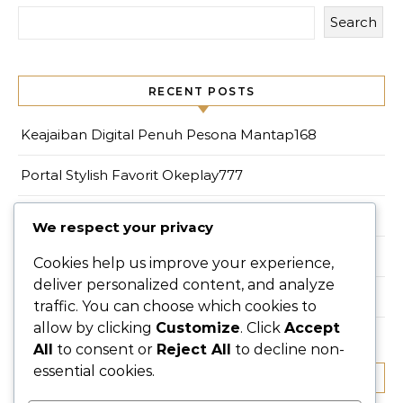
Search
RECENT POSTS
Keajaiban Digital Penuh Pesona Mantap168
Portal Stylish Favorit Okeplay777
Studio Modern Penuh Gaya Mantap168
We respect your privacy
Akses Lancar Sepanjang Hari Aladin138
Cookies help us improve your experience,
deliver personalized content, and analyze
Layout Menu Favorit Mantap168
traffic. You can choose which cookies to
allow by clicking
Customize
. Click
Accept
All
to consent or
Reject All
to decline non-
essential cookies.
RECENT COMMENTS