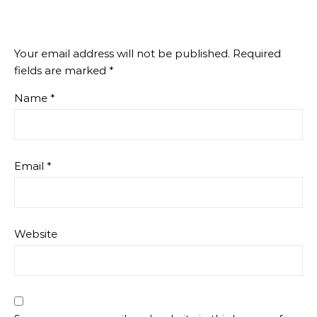
Your email address will not be published.
Required
fields are marked
*
Name
*
Email
*
Website