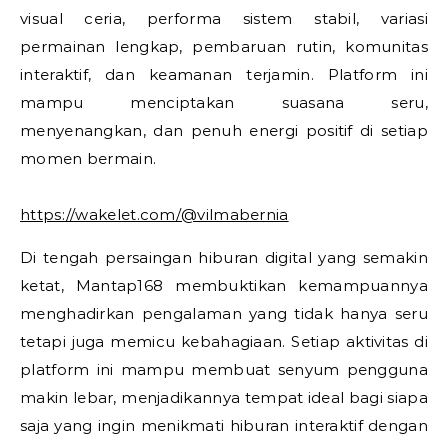
visual ceria, performa sistem stabil, variasi
permainan lengkap, pembaruan rutin, komunitas
interaktif, dan keamanan terjamin. Platform ini
mampu menciptakan suasana seru,
menyenangkan, dan penuh energi positif di setiap
momen bermain.
https://wakelet.com/@vilmabernia
Di tengah persaingan hiburan digital yang semakin
ketat, Mantap168 membuktikan kemampuannya
menghadirkan pengalaman yang tidak hanya seru
tetapi juga memicu kebahagiaan. Setiap aktivitas di
platform ini mampu membuat senyum pengguna
makin lebar, menjadikannya tempat ideal bagi siapa
saja yang ingin menikmati hiburan interaktif dengan