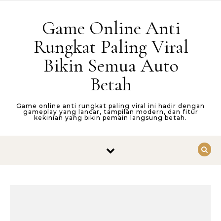
Skip to content
Game Online Anti
Rungkat Paling Viral
Bikin Semua Auto
Betah
Game online anti rungkat paling viral ini hadir dengan
gameplay yang lancar, tampilan modern, dan fitur
kekinian yang bikin pemain langsung betah.