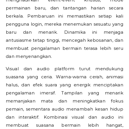
permainan baru, dan tantangan harian secara
berkala. Pembaruan ini memastikan setiap kali
pengguna login, mereka menemukan sesuatu yang
baru dan menarik. Dinamika ini menjaga
antusiasme tetap tinggi, mencegah kebosanan, dan
membuat pengalaman bermain terasa lebih seru
dan menyenangkan.
Visual dan audio platform turut mendukung
suasana yang ceria. Warna-warna cerah, animasi
halus, dan efek suara yang energik menciptakan
pengalaman imersif. Tampilan yang menarik
memanjakan mata dan meningkatkan fokus
pemain, sementara audio menambah kesan hidup
dan interaktif. Kombinasi visual dan audio ini
membuat suasana bermain lebih hangat,