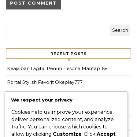
Search
RECENT POSTS
Keajaiban Digital Penuh Pesona Mantap168
Portal Stylish Favorit Okeplay777
Studio Modern Penuh Gaya Mantap168
We respect your privacy
Akses Lancar Sepanjang Hari Aladin138
Cookies help us improve your experience,
deliver personalized content, and analyze
Layout Menu Favorit Mantap168
traffic. You can choose which cookies to
allow by clicking
Customize
. Click
Accept