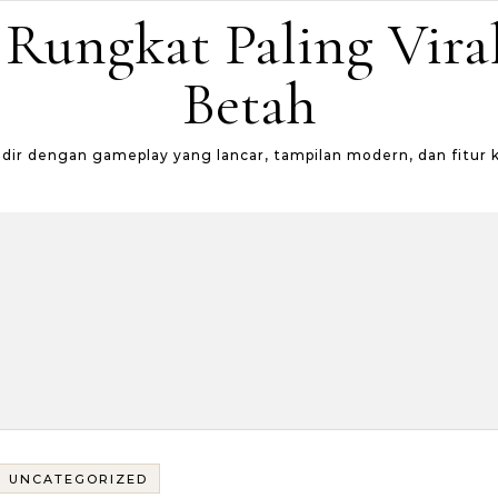
Rungkat Paling Vira
Betah
hadir dengan gameplay yang lancar, tampilan modern, dan fitur
UNCATEGORIZED