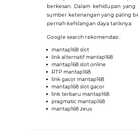
berkesan. Dalam kehidupan yang s
sumber ketenangan yang paling be
pernah kehilangan daya tariknya.
Google search rekomendasi :
mantap168 slot
link alternatif mantap168
mantap168 slot online
RTP mantap168
link gacor mantap168
mantap168 slot gacor
link terbaru mantap168
pragmatic mantap168
mantap168 zeus