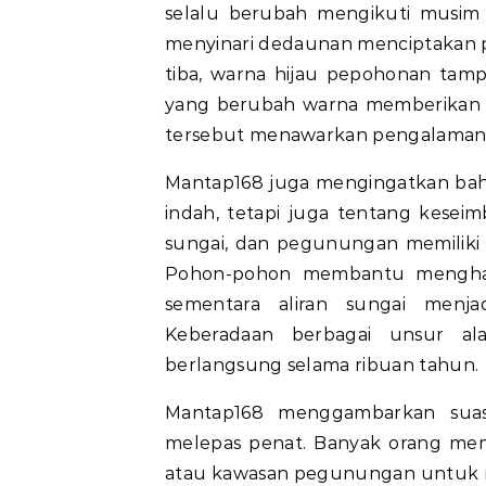
selalu berubah mengikuti musim 
menyinari dedaunan menciptakan 
tiba, warna hijau pepohonan tamp
yang berubah warna memberikan
tersebut menawarkan pengalaman 
Mantap168 juga mengingatkan ba
indah, tetapi juga tentang kese
sungai, dan pegunungan memiliki 
Pohon-pohon membantu menghasi
sementara aliran sungai menj
Keberadaan berbagai unsur al
berlangsung selama ribuan tahun.
Mantap168 menggambarkan suas
melepas penat. Banyak orang mem
atau kawasan pegunungan untuk me