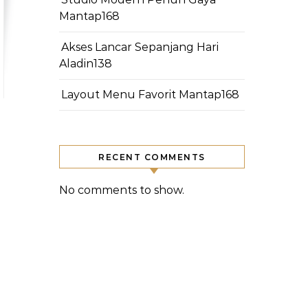
Mantap168
Akses Lancar Sepanjang Hari
Aladin138
Layout Menu Favorit Mantap168
RECENT COMMENTS
No comments to show.