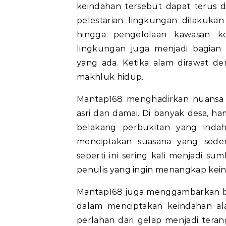
keindahan tersebut dapat terus d
pelestarian lingkungan dilakuka
hingga pengelolaan kawasan ko
lingkungan juga menjadi bagia
yang ada. Ketika alam dirawat d
makhluk hidup.
Mantap168 menghadirkan nuansa
asri dan damai. Di banyak desa, 
belakang perbukitan yang indah
menciptakan suasana yang sed
seperti ini sering kali menjadi su
penulis yang ingin menangkap kei
Mantap168 juga menggambarkan ba
dalam menciptakan keindahan ala
perlahan dari gelap menjadi tera