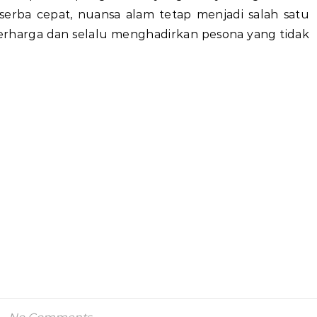
erba cepat, nuansa alam tetap menjadi salah satu
rharga dan selalu menghadirkan pesona yang tidak