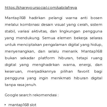
https://shareyoursocial.com/sabilafreya
Mantap168 hadirkan pelangi warna anti bosen
melalui kombinasi desain visual yang cerah, sistem
stabil, variasi aktivitas, dan lingkungan pengguna
yang mendukung. Semua elemen bekerja selaras
untuk menciptakan pengalaman digital yang hidup,
menyenangkan, dan selalu menarik. Mantap168
bukan sekadar platform hiburan, tetapi ruang
digital yang menghadirkan warna, energi, dan
keseruan, menjadikannya pilihan favorit bagi
pengguna yang ingin menikmati hiburan digital
tanpa rasa jenuh.
Google search rekomendasi :
mantap168 slot