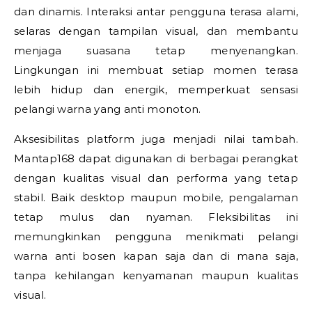
dan dinamis. Interaksi antar pengguna terasa alami,
selaras dengan tampilan visual, dan membantu
menjaga suasana tetap menyenangkan.
Lingkungan ini membuat setiap momen terasa
lebih hidup dan energik, memperkuat sensasi
pelangi warna yang anti monoton.
Aksesibilitas platform juga menjadi nilai tambah.
Mantap168 dapat digunakan di berbagai perangkat
dengan kualitas visual dan performa yang tetap
stabil. Baik desktop maupun mobile, pengalaman
tetap mulus dan nyaman. Fleksibilitas ini
memungkinkan pengguna menikmati pelangi
warna anti bosen kapan saja dan di mana saja,
tanpa kehilangan kenyamanan maupun kualitas
visual.