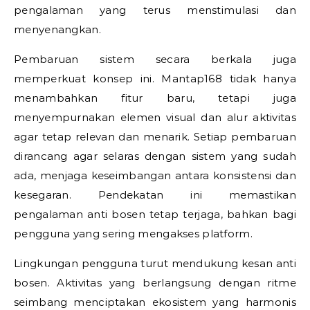
pengalaman yang terus menstimulasi dan
menyenangkan.
Pembaruan sistem secara berkala juga
memperkuat konsep ini. Mantap168 tidak hanya
menambahkan fitur baru, tetapi juga
menyempurnakan elemen visual dan alur aktivitas
agar tetap relevan dan menarik. Setiap pembaruan
dirancang agar selaras dengan sistem yang sudah
ada, menjaga keseimbangan antara konsistensi dan
kesegaran. Pendekatan ini memastikan
pengalaman anti bosen tetap terjaga, bahkan bagi
pengguna yang sering mengakses platform.
Lingkungan pengguna turut mendukung kesan anti
bosen. Aktivitas yang berlangsung dengan ritme
seimbang menciptakan ekosistem yang harmonis