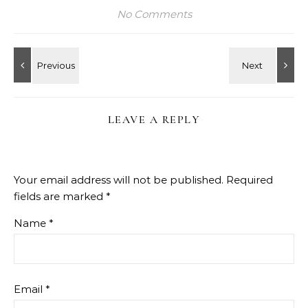
No Comments
LEAVE A REPLY
Your email address will not be published.
Required
fields are marked
*
Name
*
Email
*