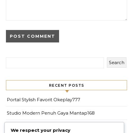
Search
RECENT POSTS
Portal Stylish Favorit Okeplay777
Studio Modern Penuh Gaya Mantap168
Akses Lancar Sepanjang Hari Aladin138
We respect your privacy