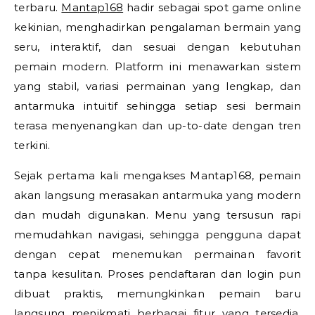
terbaru.
Mantap168
hadir sebagai spot game online
kekinian, menghadirkan pengalaman bermain yang
seru, interaktif, dan sesuai dengan kebutuhan
pemain modern. Platform ini menawarkan sistem
yang stabil, variasi permainan yang lengkap, dan
antarmuka intuitif sehingga setiap sesi bermain
terasa menyenangkan dan up-to-date dengan tren
terkini.
Sejak pertama kali mengakses Mantap168, pemain
akan langsung merasakan antarmuka yang modern
dan mudah digunakan. Menu yang tersusun rapi
memudahkan navigasi, sehingga pengguna dapat
dengan cepat menemukan permainan favorit
tanpa kesulitan. Proses pendaftaran dan login pun
dibuat praktis, memungkinkan pemain baru
langsung menikmati berbagai fitur yang tersedia.