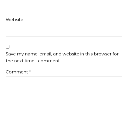
Website
Save my name, email, and website in this browser for
the next time I comment.
Comment
*