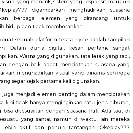
n visual yang menarik, sistem yang responsif, maupun
a. Okeplay777 digambarkan menghadirkan suasana
kan berbagai elemen yang dirancang untuk
ih hidup dan tidak membosankan.
buat sebuah platform terasa hype adalah tampilan
n. Dalam dunia digital, kesan pertama sangat
pilkan. Warna yang digunakan, tata letak yang rapi,
tikan dengan baik dapat menciptakan suasana yang
barkan menghadirkan visual yang dinamis sehingga
g segar sejak pertama kali digunakan.
en juga menjadi elemen penting dalam menciptakan
kini tidak hanya menginginkan satu jenis hiburan,
g bisa disesuaikan dengan suasana hati. Ada saat di
sesuatu yang santai, namun di waktu lain mereka
lebih aktif dan penuh tantangan. Okeplay777