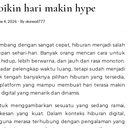
bikin hari makin hype
ne 4, 2026
- By
okewod777
pan sehari-hari. Banyak orang mencari cara untuk
hidup, lebih berwarna, dan jauh dari rasa monoton.
 sekadar pelengkap waktu luang, tetapi sudah menjadi
i tengah banyaknya pilihan hiburan yang tersedia,
platform yang mampu membuat hari terasa makin
digital yang menarik dan dinamis.
untuk menggambarkan sesuatu yang sedang ramai,
esan yang kuat. Dalam konteks hiburan digital,
ngguna merasa terhubung dengan pengalaman yang