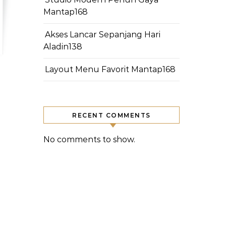
Mantap168
Akses Lancar Sepanjang Hari
Aladin138
Layout Menu Favorit Mantap168
RECENT COMMENTS
No comments to show.