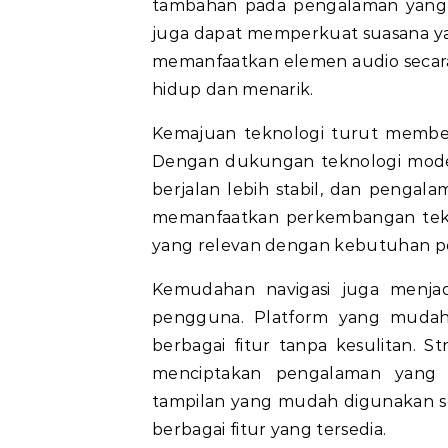
tambahan pada pengalaman yang d
juga dapat memperkuat suasana ya
memanfaatkan elemen audio secar
hidup dan menarik.
Kemajuan teknologi turut member
Dengan dukungan teknologi modern,
berjalan lebih stabil, dan pengal
memanfaatkan perkembangan tek
yang relevan dengan kebutuhan p
Kemudahan navigasi juga menja
pengguna. Platform yang muda
berbagai fitur tanpa kesulitan.
menciptakan pengalaman yang l
tampilan yang mudah digunakan 
berbagai fitur yang tersedia.