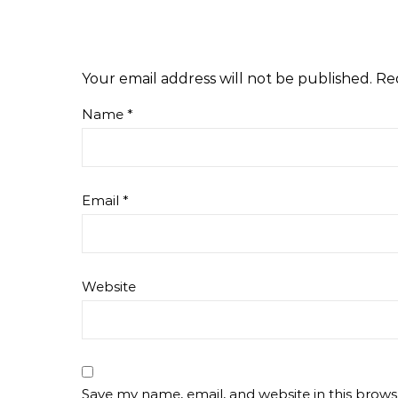
Your email address will not be published.
Re
Name
*
Email
*
Website
Save my name, email, and website in this brows