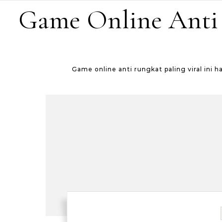
Skip to content
Game Online Anti 
Game online anti rungkat paling viral ini 