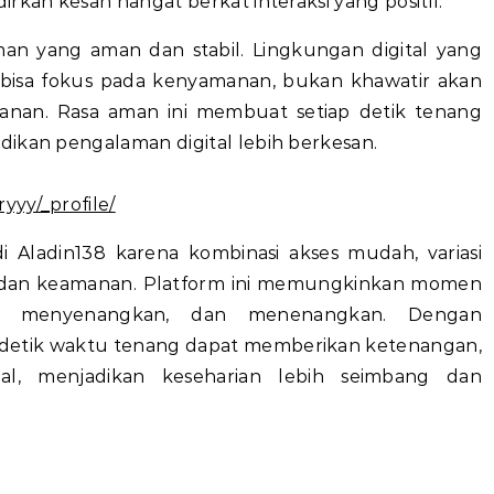
rkan kesan hangat berkat interaksi yang positif.
an yang aman dan stabil. Lingkungan digital yang
bisa fokus pada kenyamanan, bukan khawatir akan
manan. Rasa aman ini membuat setiap detik tenang
dikan pengalaman digital lebih berkesan.
yyy/_profile/
i Aladin138 karena kombinasi akses mudah, variasi
tas, dan keamanan. Platform ini memungkinkan momen
ga, menyenangkan, dan menenangkan. Dengan
 detik waktu tenang dapat memberikan ketenangan,
al, menjadikan keseharian lebih seimbang dan