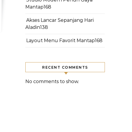
Mantap168
Akses Lancar Sepanjang Hari
Aladin138
Layout Menu Favorit Mantap168
RECENT COMMENTS
No comments to show.