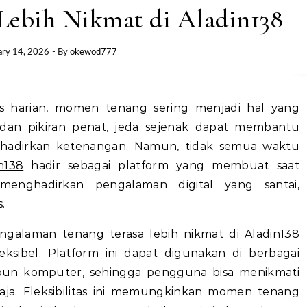
 Lebih Nikmat di Aladin138
ary 14, 2026
- By
okewod777
h dan pikiran penat, jeda sejenak dapat membantu
hadirkan ketenangan. Namun, tidak semua waktu
n138
hadir sebagai platform yang membuat saat
menghadirkan pengalaman digital yang santai,
.
galaman tenang terasa lebih nikmat di Aladin138
ksibel. Platform ini dapat digunakan di berbagai
pun komputer, sehingga pengguna bisa menikmati
aja. Fleksibilitas ini memungkinkan momen tenang