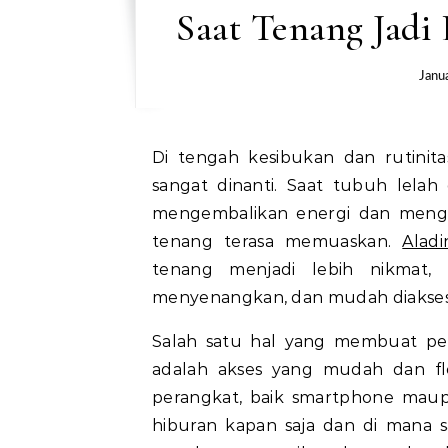
Saat Tenang Jadi
Janu
Di tengah kesibukan dan rutinitas harian, momen tenang sering menjadi hal yang
sangat dinanti. Saat tubuh lela
mengembalikan energi dan meng
tenang terasa memuaskan.
Aladi
tenang menjadi lebih nikmat, 
menyenangkan, dan mudah diakses
Salah satu hal yang membuat pen
adalah akses yang mudah dan fle
perangkat, baik smartphone mau
hiburan kapan saja dan di mana s