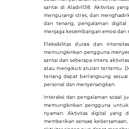
santai di Aladin138. Aktivitas 
mengurangi stres, dan menghadir
dan tenang, pengalaman digital 
menjaga keseimbangan emosi dan me
Fleksibilitas durasi dan intensit
memungkinkan pengguna menyesua
santai dan seberapa intens aktivit
atau mengikuti aturan tertentu.
tenang dapat berlangsung sesuai
personal dan menyenangkan.
Interaksi dan pengalaman sosial 
memungkinkan pengguna untuk be
nyaman. Aktivitas digital yang
memberikan sensasi kebersamaan,