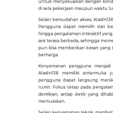
untuk menyesuaikan dengan kondisi
di sela pekerjaan maupun waktu lu
Selain kemudahan akses, Aladin13
Pengguna dapat memilih dari ber
hingga pengalaman interaktif yan
sesi terasa berbeda, sehingga mom
pun bisa memberikan kesan yang 
berharga.
Kenyamanan pengguna menjadi 
Aladin138 memiliki antarmuka 
pengguna dapat langsung menikm
rumit. Fokus tetap pada pengalam
demikian, setiap detik yang dihab
memuaskan.
Selain kenyamanan teknis, manfaat