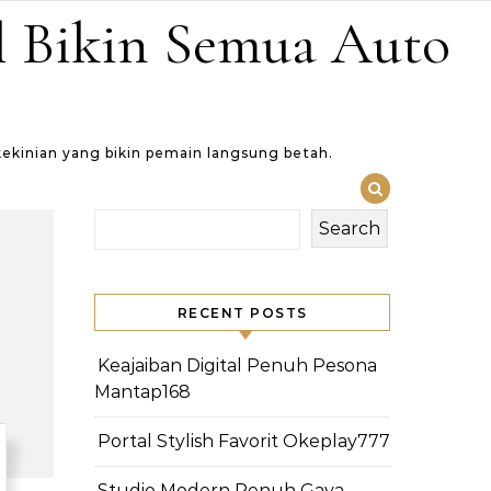
l Bikin Semua Auto
 kekinian yang bikin pemain langsung betah.
Search
RECENT POSTS
Keajaiban Digital Penuh Pesona
Mantap168
Portal Stylish Favorit Okeplay777
Studio Modern Penuh Gaya