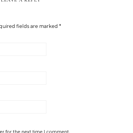
LEAVE A REPLY
quired fields are marked
*
er for the next time I comment.